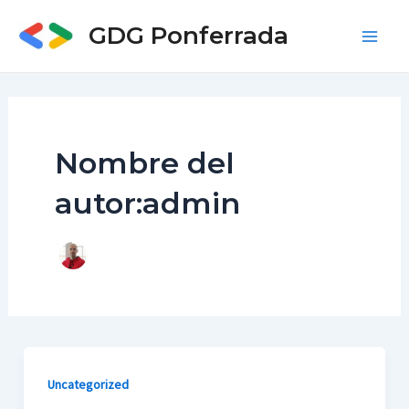
Ir
GDG Ponferrada
al
Main
contenido
Men
Nombre del
autor:admin
Uncategorized