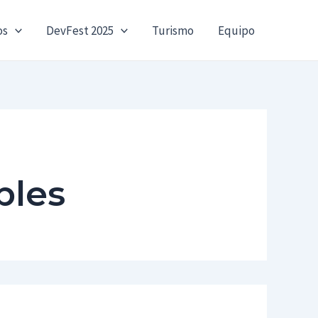
os
DevFest 2025
Turismo
Equipo
bles